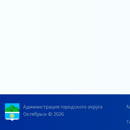
Администрация городского округа
А
Октябрьск © 2026
Т