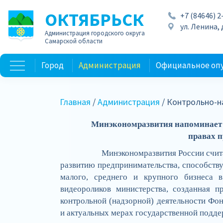
ОКТЯБРЬСК
+7 (84646) 2
ул. Ленина, д
Администрация городского округа
Самарской области
Город
Администрация
Официальное оп
Главная
/
Администрация
/ Контрольно-н
Минэкономразвития напоминает 
правах п
Минэкономразвития России счит
развитию предпринимательства, способств
малого, среднего и крупного бизнеса 
видеороликов министерства, созданная п
контрольной (надзорной) деятельности Фон
и актуальных мерах государственной подде