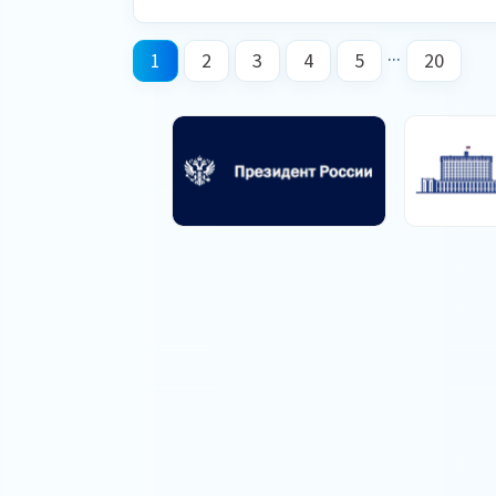
...
1
2
3
4
5
20