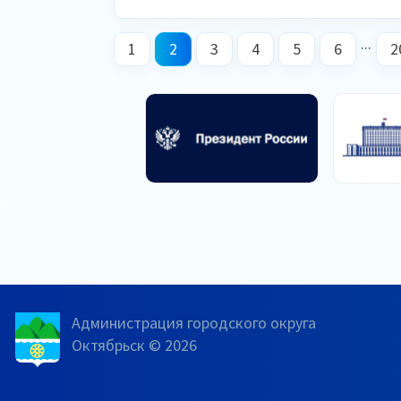
...
1
2
3
4
5
6
2
Администрация городского округа
Октябрьск © 2026