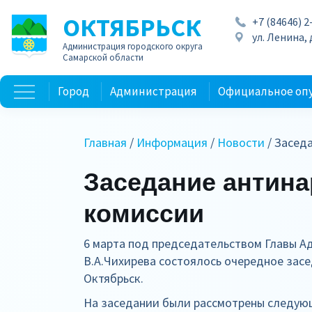
ОКТЯБРЬСК
+7 (84646) 2
ул. Ленина, д
Администрация городского округа
Самарской области
Город
Администрация
Официальное оп
Главная
/
Информация
/
Новости
/ Засед
Заседание антина
комиссии
6 марта под председательством Главы А
В.А.Чихирева состоялось очередное засе
Октябрьск.
На заседании были рассмотрены следую