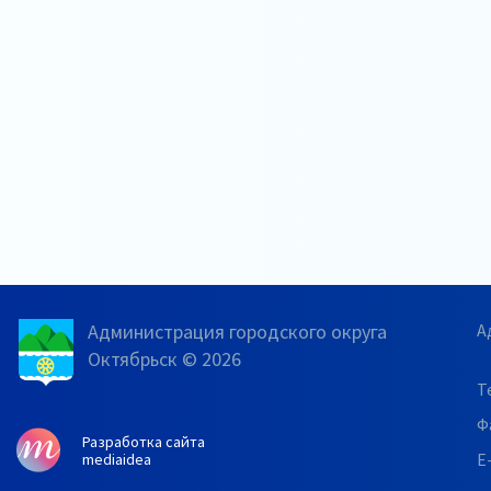
Администрация городского округа
А
Октябрьск © 2026
Т
Ф
Разработка сайта
E
mediaidea