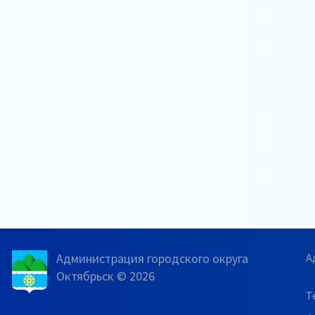
Администрация городского округа
А
Октябрьск © 2026
Т