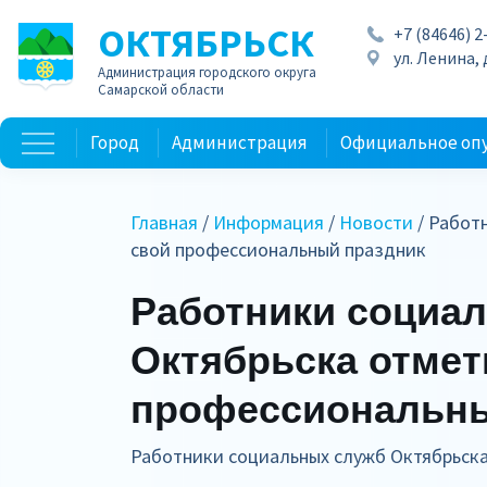
ОКТЯБРЬСК
+7 (84646) 2
ул. Ленина, д
Администрация городского округа
Самарской области
Город
Администрация
Официальное оп
Главная
/
Информация
/
Новости
/ Работ
свой профессиональный праздник
Работники социа
Октябрьска отмет
профессиональны
Работники социальных служб Октябрьск