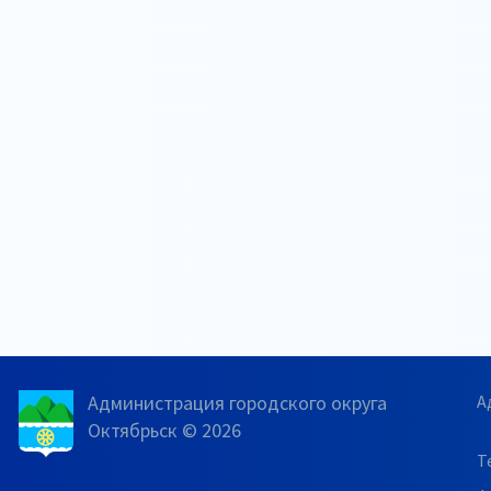
Администрация городского округа
А
Октябрьск © 2026
Т