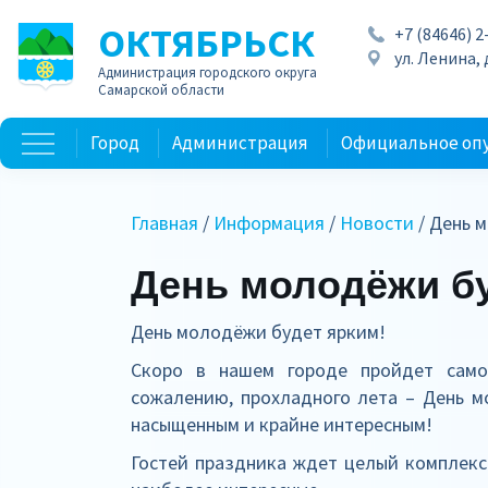
ОКТЯБРЬСК
+7 (84646) 2
ул. Ленина, д
Администрация городского округа
Самарской области
Город
Администрация
Официальное оп
Главная
/
Информация
/
Новости
/ День 
День молодёжи бу
День молодёжи будет ярким!
Скоро в нашем городе пройдет само
сожалению, прохладного лета – День м
насыщенным и крайне интересным!
Гостей праздника ждет целый комплекс