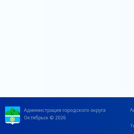
Администрация городского округа
А
Октябрьск © 2026
Т