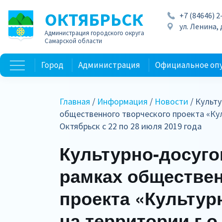
ОКТЯБРЬСК
+7 (84646) 2
ул. Ленина, д
Администрация городского округа
Самарской области
Город
Администрация
Официальное оп
Главная
/
Информация
/
Новости
/ Культ
общественного творческого проекта «Кул
Октябрьск с 22 по 28 июля 2019 года
Культурно-досуг
рамках обществен
проекта «Культур
на территории г.о