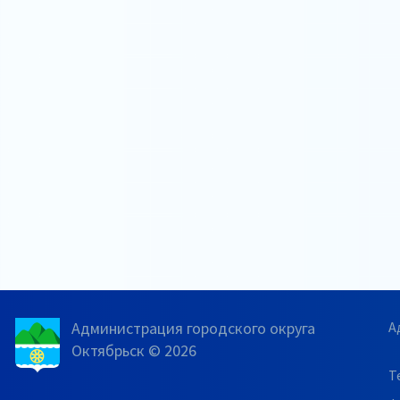
Администрация городского округа
А
Октябрьск © 2026
Т