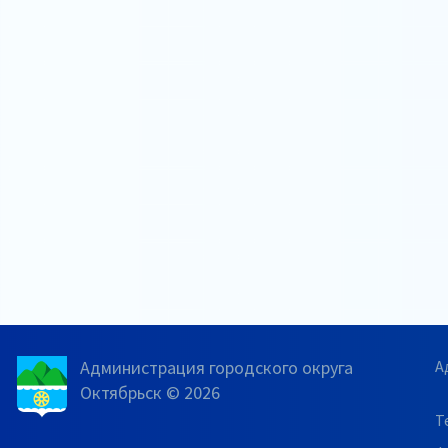
Администрация городского округа
А
Октябрьск © 2026
Т