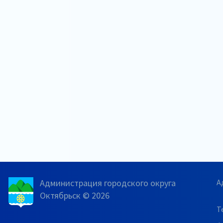
Администрация городского округа
А
Октябрьск © 2026
Т