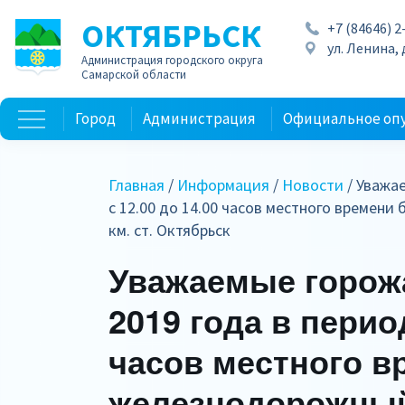
ОКТЯБРЬСК
+7 (84646) 2
ул. Ленина, д
Администрация городского округа
Самарской области
Город
Администрация
Официальное оп
Главная
/
Информация
/
Новости
/ Уважае
с 12.00 до 14.00 часов местного времен
км. ст. Октябрьск
Уважаемые горожа
2019 года в период
часов местного в
железнодорожный 