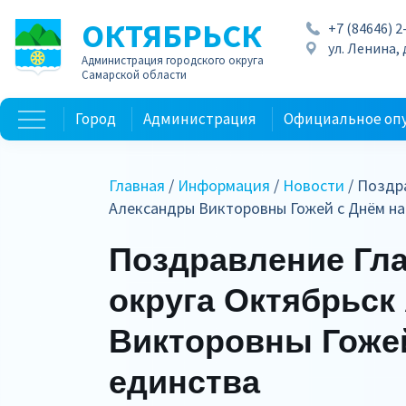
ОКТЯБРЬСК
+7 (84646) 2
ул. Ленина, д
Администрация городского округа
Самарской области
Город
Администрация
Официальное оп
Главная
/
Информация
/
Новости
/ Поздр
Александры Викторовны Гожей с Днём н
Поздравление Гл
округа Октябрьск
Викторовны Гоже
единства