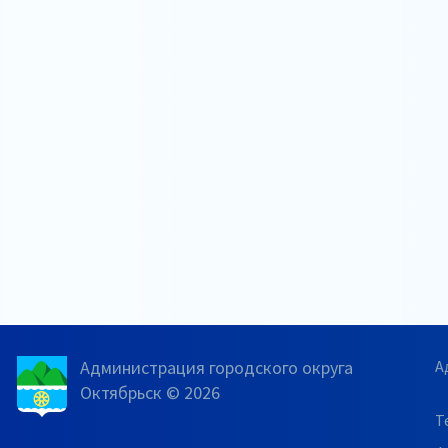
Администрация городского округа
А
Октябрьск © 2026
Т