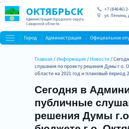
ОКТЯБРЬСК
+7 (84646) 2
ул. Ленина, д
Администрация городского округа
Самарской области
Город
Администрация
Официальное оп
Главная
/
Информация
/
Новости
/ Сегод
слушания по проекту решения Думы г.о. 
области на 2021 год и плановый период 
Сегодня в Админ
публичные слуша
решения Думы г.о
бюджете г.о. Окт