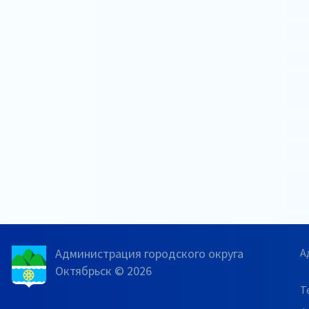
Администрация городского округа
А
Октябрьск © 2026
Т