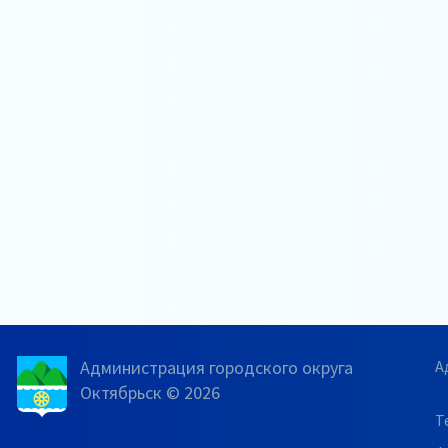
Администрация городского округа
А
Октябрьск © 2026
Т