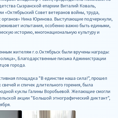
детства Сызранской епархии Виталий Коваль,
и «Октябрьский Совет ветеранов войны, труда,
 органов» Нина Юринова. Выступающие подчеркнули,
переживает испытания, особенно важно быть едиными,
ческую историю, многонациональную культуру и
енным жителям г.о.Октябрьск были вручены награды:
толица», Благодарственные письма Администрации
тцов города.
тивная площадка "В единстве наша сила!", прошел
 свечей и спичек длительного горения, была
родной куклы Галины Воробьевой. Желающие смогли
тельской акции "Большой этнографический диктант",
оября.