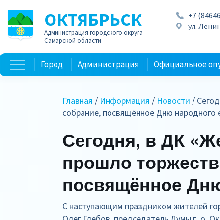
ОКТЯБРЬСК
+7 (84646
ул. Ленин
Администрация городского округа
Самарской области
Город
Администрация
Официальное оп
Главная
/
Информация
/
Новости
/ Сего
собрание, посвящённое Дню народного
Сегодня, в ДК «
прошло торжеств
посвящённое Дню
С наступающим праздником жителей гор
Олег Глебов, председатель Думы г. о. 