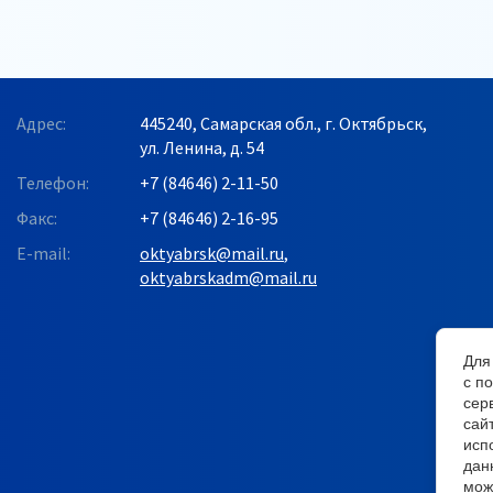
Адрес:
445240, Самарская обл., г. Октябрьск,
ул. Ленина, д. 54
Телефон:
+7 (84646) 2-11-50
Факс:
+7 (84646) 2-16-95
E-mail:
oktyabrsk@mail.ru
,
oktyabrskadm@mail.ru
Для
с п
сер
сай
исп
дан
мож