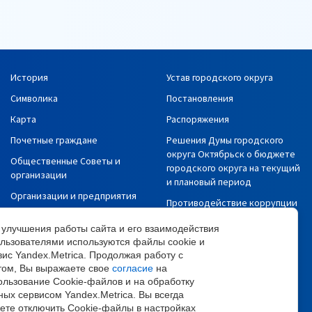
История
Устав городского округа
Символика
Постановления
Карта
Распоряжения
Почетные граждане
Решения Думы городского
округа Октябрьск о бюджете
Общественные Советы и
городского округа на текущий
организации
и плановый период
Организации и предприятия
Противодействие коррупции
СМИ
Сведения об исполнении
 улучшения работы сайта и его взаимодействия
Политика в отношении
бюджета
ользователями используются файлы cookie и
обработки и защиты
вис Yandex.Metrica. Продолжая работу с
Информация о доходах,
персональных данных
том, Вы выражаете свое
согласие
на
расходах, заработной плате
ользование Cookie-файлов и на обработку
Политика
Муниципальные закупки
ных сервисом Yandex.Metrica. Вы всегда
конфиденциальности
ете отключить Cookie-файлы в настройках