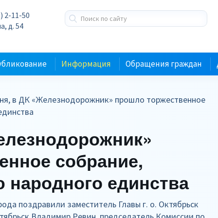
) 2-11-50
а, д. 54
убликование
Информация
Обращения граждан
дня, в ДК «Железнодорожник» прошло торжественное
 единства
Железнодорожник»
енное собрание,
 народного единства
ода поздравили заместитель Главы г. о. Октябрьск
Октябрьск Владимир Ревин, председатель Комиссии по