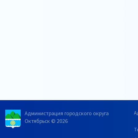
Администрация городского округа
А
Октябрьск © 2026
Т