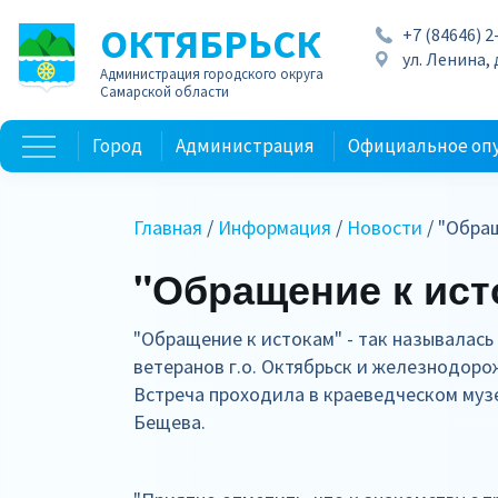
ОКТЯБРЬСК
+7 (84646) 2
ул. Ленина, д
Администрация городского округа
Самарской области
Город
Администрация
Официальное оп
Главная
/
Информация
/
Новости
/ "Обра
"Обращение к ист
"Обращение к истокам" - так называлас
ветеранов г.о. Октябрьск и железнодоро
Встреча проходила в краеведческом музе
Бещева.