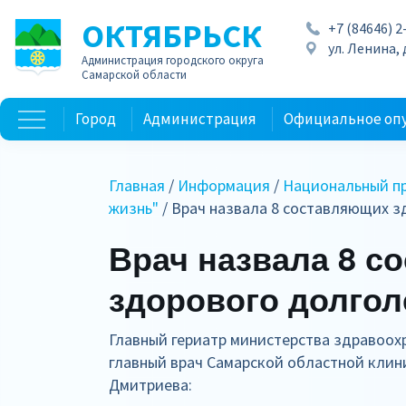
ОКТЯБРЬСК
+7 (84646) 2
ул. Ленина, д
Администрация городского округа
Самарской области
Город
Администрация
Официальное оп
Главная
/
Информация
/
Национальный пр
жизнь"
/ Врач назвала 8 составляющих 
Врач назвала 8 с
здорового долгол
Главный гериатр министерства здравоохр
главный врач Самарской областной клин
Дмитриева: