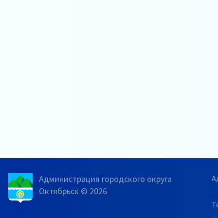
Администрация городского округа
А
Октябрьск © 2026
Т