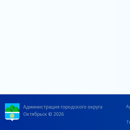
Администрация городского округа
А
Октябрьск © 2026
Т