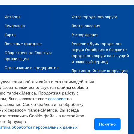
История
Устав городского округа
Символика
Постановления
Карта
Распоряжения
Почетные граждане
Решения Думы городского
округа Октябрьск о бюджете
Общественные Советы и
городского округа на текущий
организации
и плановый период
Организации и предприятия
Противодействие коррупции
СМИ
Сведения об исполнении
 улучшения работы сайта и его взаимодействия
Политика в отношении
бюджета
ользователями используются файлы cookie и
обработки и защиты
вис Yandex.Metrica. Продолжая работу с
Информация о доходах,
персональных данных
том, Вы выражаете свое
согласие
на
расходах, заработной плате
ользование Cookie-файлов и на обработку
Политика
Муниципальные закупки
ных сервисом Yandex.Metrica. Вы всегда
конфиденциальности
ете отключить Cookie-файлы в настройках
Профилактика
Согласие на обработку
его браузера.
правонарушений
Понятно
итика обработки персональных данных
персональных данных