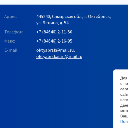
Адрес:
445240, Самарская обл., г. Октябрьск,
ул. Ленина, д. 54
Телефон:
+7 (84646) 2-11-50
Факс:
+7 (84646) 2-16-95
E-mail:
oktyabrsk@mail.ru
,
oktyabrskadm@mail.ru
Для
с п
сер
сай
исп
дан
мож
Ваш
Пол