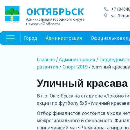
ОКТЯБРЬСК
+7 (84646
ул. Ленин
Администрация городского округа
Самарской области
Город
Администрация
Официальное оп
Главная
/
Администрация
/
Подведомств
развития
/
Спорт 2019
/ Уличный красав
Уличный красава
В г.о. Октябрьск на стадионе «Локомот
акции по футболу 5х5 «Уличный красава»
Отбор финалистов состоится в ходе чет
межрегионального и финального. Финал
принимавший матч Чемпионата мира по ф