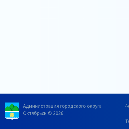
Администрация городского округа
А
Октябрьск © 2026
Т