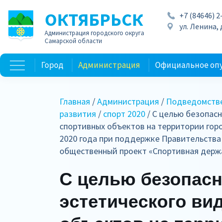
ОКТЯБРЬСК
+7 (84646) 2
ул. Ленина, д
Администрация городского округа
Самарской области
Город
Администрация
Официальное оп
Главная
/
Администрация
/
Подведомстве
развития
/
спорт 2020
/ С целью безопасн
спортивных объектов на территории город
2020 года при поддержке Правительства
общественный проект «Спортивная дер
С целью безопасн
эстетического ви