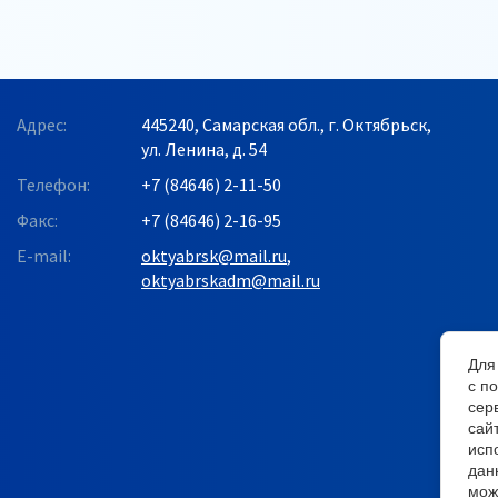
Адрес:
445240, Самарская обл., г. Октябрьск,
ул. Ленина, д. 54
Телефон:
+7 (84646) 2-11-50
Факс:
+7 (84646) 2-16-95
E-mail:
oktyabrsk@mail.ru
,
oktyabrskadm@mail.ru
Для
с п
сер
сай
исп
дан
мож