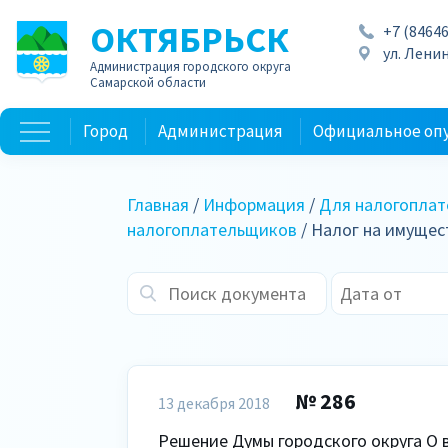
ОКТЯБРЬСК
+7 (84646
ул. Ленин
Администрация городского округа
Самарской области
Город
Администрация
Официальное оп
Главная
/
Информация
/
Для налогопла
налогоплательщиков
/ Налог на имуще
№ 286
13 декабря 2018
Решение Думы городского округа О 