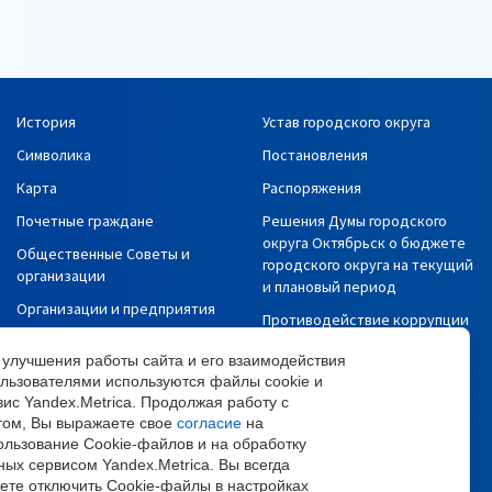
История
Устав городского округа
Символика
Постановления
Карта
Распоряжения
Почетные граждане
Решения Думы городского
округа Октябрьск о бюджете
Общественные Советы и
городского округа на текущий
организации
и плановый период
Организации и предприятия
Противодействие коррупции
СМИ
Сведения об исполнении
 улучшения работы сайта и его взаимодействия
Политика в отношении
бюджета
ользователями используются файлы cookie и
обработки и защиты
вис Yandex.Metrica. Продолжая работу с
Информация о доходах,
персональных данных
том, Вы выражаете свое
согласие
на
расходах, заработной плате
ользование Cookie-файлов и на обработку
Политика
Муниципальные закупки
ных сервисом Yandex.Metrica. Вы всегда
конфиденциальности
ете отключить Cookie-файлы в настройках