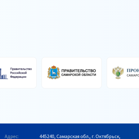
Адрес:
445240, Самарская обл., г. Октябрьск,