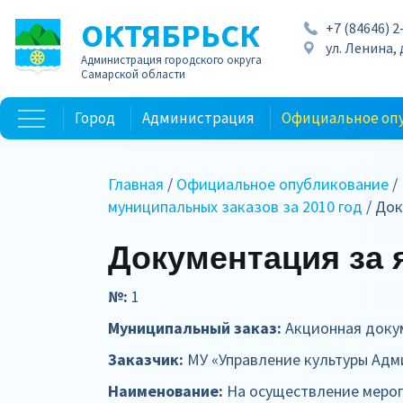
ОКТЯБРЬСК
+7 (84646) 2
ул. Ленина, д
Администрация городского округа
Самарской области
Город
Администрация
Официальное оп
Главная
/
Официальное опубликование
/
муниципальных заказов за 2010 год
/ Док
Документация за 
№:
1
Муниципальный заказ:
Акционная доку
Заказчик:
МУ «Управление культуры Адми
Наименование:
На осуществление меропр