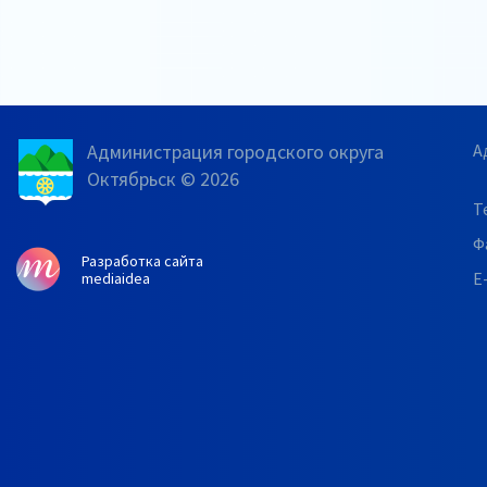
Администрация городского округа
А
Октябрьск © 2026
Т
Ф
Разработка сайта
E
mediaidea