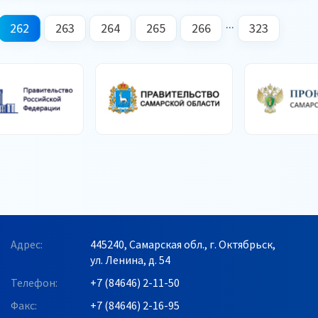
...
262
263
264
265
266
323
Адрес:
445240, Самарская обл., г. Октябрьск,
ул. Ленина, д. 54
Телефон:
+7 (84646) 2-11-50
Факс:
+7 (84646) 2-16-95