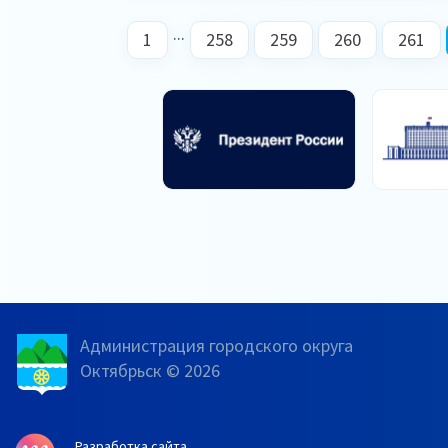
...
1
258
259
260
261
Администрация городского округа
Октябрьск © 2026
Разработка сайта