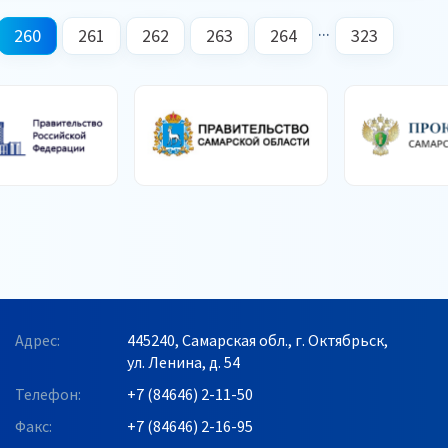
...
260
261
262
263
264
323
Адрес:
445240, Самарская обл., г. Октябрьск,
ул. Ленина, д. 54
Телефон:
+7 (84646) 2-11-50
Факс:
+7 (84646) 2-16-95