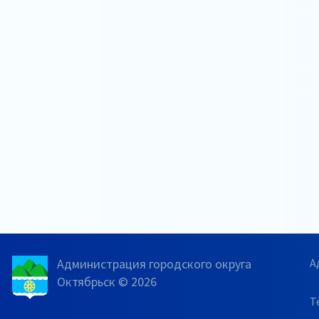
Администрация городского округа
А
Октябрьск © 2026
Т