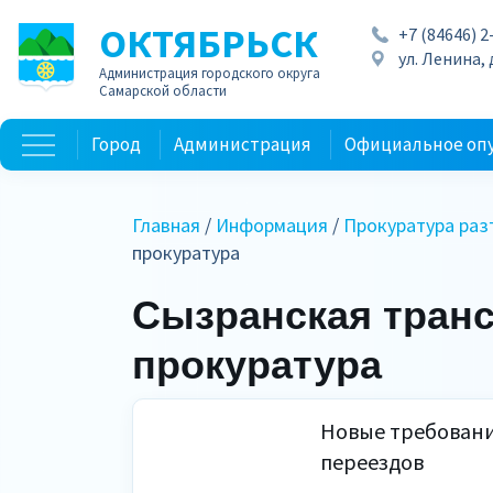
ОКТЯБРЬСК
+7 (84646) 2
ул. Ленина, д
Администрация городского округа
Самарской области
Город
Администрация
Официальное оп
Главная
/
Информация
/
Прокуратура раз
прокуратура
Сызранская тран
прокуратура
Новые требован
переездов