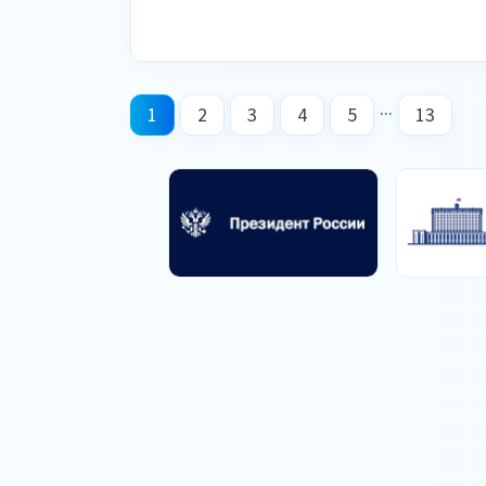
...
1
2
3
4
5
13