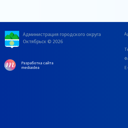
Администрация городского округа
А
Октябрьск © 2026
Т
Ф
Разработка сайта
E
mediaidea