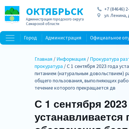
ОКТЯБРЬСК
+7 (84646) 2
ул. Ленина, д
Администрация городского округа
Самарской области
Город
Администрация
Официальное оп
Главная
/
Информация
/
Прокуратура раз
прокуратура
/ С 1 сентября 2023 года у
питанием (натуральным довольствием) 
общего пользования, выполняющих работ
течение которого прекращается дв
С 1 сентября 2023
устанавливается 