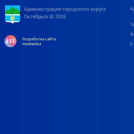
Администрация городского округа
А
Октябрьск © 2026
Т
Ф
Разработка сайта
E
mediaidea