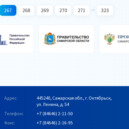
...
267
268
269
270
271
323
Адрес:
445240, Самарская обл., г. Октябрьск,
ул. Ленина, д. 54
Телефон:
+7 (84646) 2-11-50
Факс:
+7 (84646) 2-16-95