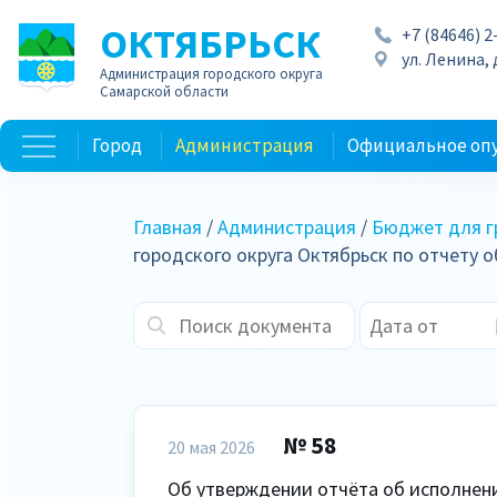
ОКТЯБРЬСК
+7 (84646) 2
ул. Ленина, д
Администрация городского округа
Самарской области
Город
Администрация
Официальное оп
Главная
/
Администрация
/
Бюджет для г
городского округа Октябрьск по отчету
№ 58
20 мая 2026
Об утверждении отчёта об исполнени