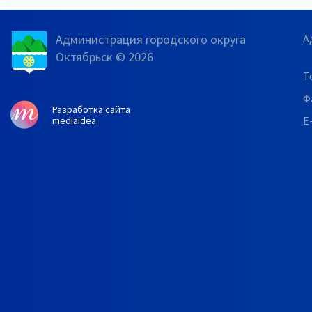
Администрация городского округа
А
Октябрьск © 2026
Т
Ф
Разработка сайта
E
mediaidea