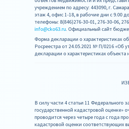
объектов недвижимости и их представи
учреждением по адресу: 443090, г. Самара
этаж 4, офис 1-18, в рабочие дни с 9.00 до
телефоны: 8(846)276-30-01, 276-30-06, 276
info@cko63.ru
. Официальный сайт бюджетн
Форма декларации о характеристиках о
Росреестра от 24.05.2021 № П/0216 «Об
декларации о характеристиках объекта 
ИЗ
В силу части 4 статьи 11 Федерального з
государственной кадастровой оценке» о
проводится через четыре года с года пр
кадастровой оценки соответствующих в