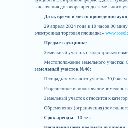
заключения договора аренды земельного уч
Дата, время и место проведения аук
29 апреля 2024 года в 10 часов 00 мин
электронная торговая площадка»
www.roselt
Предмет аукциона
:
Земельный участок с кадастровым ном
Местоположение земельного участка: С
земельный участок №46;
Площадь земельного участка 30,0 кв. м
Разрешенное использование земельного
Земельный участок относится к категор
Обременения (ограничения) земельного
Срок аренды
- 10 лет.
Начальная цена предмета аукциона
: