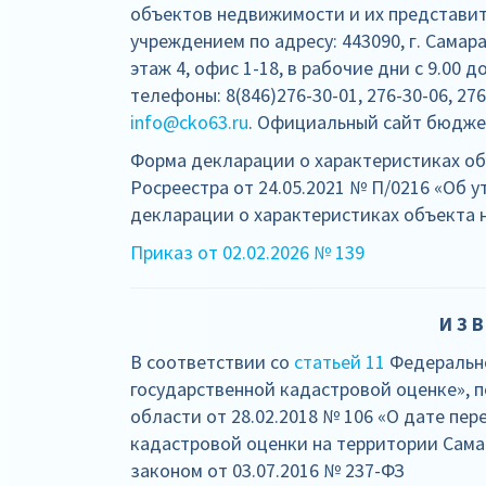
объектов недвижимости и их представи
учреждением по адресу: 443090, г. Самара
этаж 4, офис 1-18, в рабочие дни с 9.00 до
телефоны: 8(846)276-30-01, 276-30-06, 276
info@cko63.ru
. Официальный сайт бюджетн
Форма декларации о характеристиках о
Росреестра от 24.05.2021 № П/0216 «Об
декларации о характеристиках объекта 
Приказ от 02.02.2026 № 139
И З В
В соответствии со
статьей 11
Федерально
государственной кадастровой оценке», 
области от 28.02.2018 № 106 «О дате пе
кадастровой оценки на территории Сама
законом от 03.07.2016 № 237-ФЗ