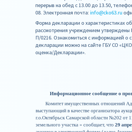
перерыв на обед с 13.00 до 13.50, телефон
08. Электронная почта:
info@cko63.ru
офи
Форма декларации о характеристиках о
рассмотрения учреждением утвержде
П/0216. Ознакомиться с информацией о 
декларации можно на сайте ГБУ СО «ЦК
оценка/Декларации».
Информационное сообщение о п
Комитет имущественных отношений Адм
выступающий в качестве организатора аукц
г.о.Октябрьск Самарской области №202 от 1
земельного участка » сообщает, что
29 апре
аукцион в электронной форме (далее Аукцио