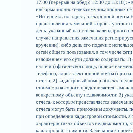
17.00 (перерыв на обед с 12:30 до 13:18); 
информационно-телекоммуникационных сете
«Интернет», по адресу электронной почты
представления замечаний к проекту отчета 
день, указанный на оттиске календарного п
случае направления замечания регистриру
вручении), либо день его подачи с испол
сетей общего пользования, в том числе сети
изложением его сути должно содержать: 1) 
наличии) физического лица, полное наимен
телефона, адрес электронной почты (при на
отчета; 2) кадастровый номер объекта нед
стоимости которого представляется замечани
конкретному объекту недвижимости; 3) указ
отчета, к которым представляется замечани
отчета могут быть приложены документы,
при определении кадастровой стоимости, а
характеристиках объектов недвижимости, к
кадастровой стоимости. Замечания к проект