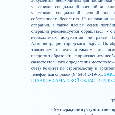
документов, необходимых для постановки н
участников специальной военной операц
участников специальной военной опера
собственность бесплатно. На основании в
операции, а также членам семей погибш
операции рекомендуется обращаться: - с 
необходимых документов не ранее 12
Администрации городского округа Октябр
заявлением о предварительном согласован
предстоит образовать, с приложением необ
самостоятельного определения местоположе
счет) Комитет по строительству и архите
телефон для справок (84646) 2-19-61.
ЗАКО
ГД
ЗАКОН САМАРСКОЙ ОБЛАСТИ ОТ 08.02
И
об утверждении результатов оп