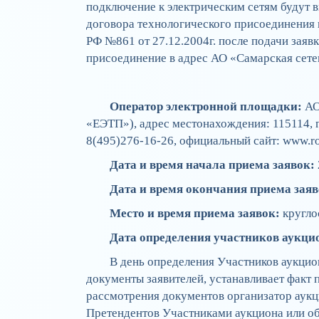
подключение к электрическим сетям будут 
договора технологического присоединения 
РФ №861 от 27.12.2004г. после подачи заяв
присоединение в адрес АО «Самарская сете
Оператор электронной площадки:
АО
«ЕЭТП»), адрес местонахождения: 115114, г. 
8(495)276-16-26, официальный сайт: www.ros
Дата и время начала приема заявок:
Дата и время окончания приема заяв
Место и время приема заявок:
кругло
Дата определения участников аукци
В день определения Участников аукцион
документы заявителей, устанавливает факт п
рассмотрения документов организатор аук
Претендентов Участниками аукциона или об 