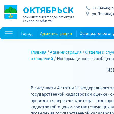
ОКТЯБРЬСК
+7 (84646) 2
ул. Ленина, д
Администрация городского округа
Самарской области
Город
Администрация
Официальное оп
Главная
/
Администрация
/
Отделы и слу
отношений
/ Информационные сообщен
ИЗ
В силу части 4 статьи 11 Федерального з
государственной кадастровой оценке» о
проводится через четыре года с года пр
кадастровой оценки соответствующих в
проведения государственной кадастрово