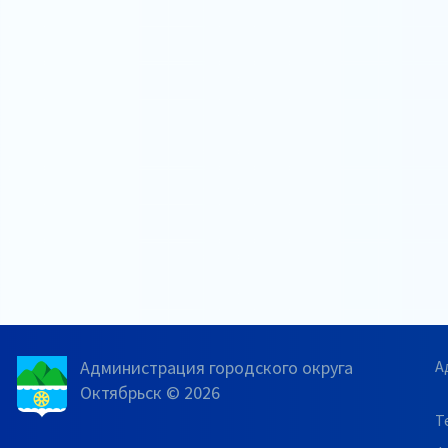
Администрация городского округа
А
Октябрьск © 2026
Т